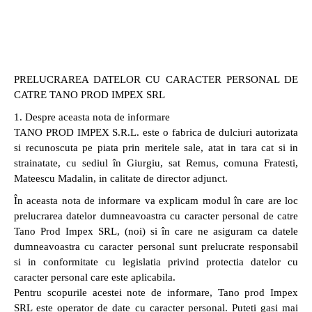
S
k
i
p
t
PRELUCRAREA DATELOR CU CARACTER PERSONAL DE
o
CATRE TANO PROD IMPEX SRL
c
o
1. Despre aceasta nota de informare
n
TANO PROD IMPEX S.R.L. este o fabrica de dulciuri autorizata
t
si recunoscuta pe piata prin meritele sale, atat in tara cat si in
e
strainatate, cu sediul în Giurgiu, sat Remus, comuna Fratesti,
n
Mateescu Madalin, in calitate de director adjunct.
t
În aceasta nota de informare va explicam modul în care are loc
prelucrarea datelor dumneavoastra cu caracter personal de catre
Tano Prod Impex SRL, (noi) si în care ne asiguram ca datele
dumneavoastra cu caracter personal sunt prelucrate responsabil
si in conformitate cu legislatia privind protectia datelor cu
caracter personal care este aplicabila.
Pentru scopurile acestei note de informare, Tano prod Impex
SRL este operator de date cu caracter personal. Puteti gasi mai