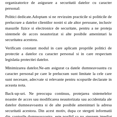
organizatorice de asigurare a securitatii datelor cu caracter
personal:
Politici dedicate.Adoptam si ne revizuim practicile si politicile de
prelucrare a datelor clientilor nostri si ale altor persoane, inclusiv
masurile fizice si electronice de securitate, pentru a ne proteja
sistemele de acces neautorizat si alte posibile amenintari la
securitatea acestora.
Verificam constant modul in care aplicam propriile politici de
protectie a datelor cu caracter personal si in care respectam
legislatia protectiei datelor.
Minimizarea datelor.Ne-am asigurat ca datele dumneavoastra cu
caracter personal pe care le prelucram sunt limitate la cele care
sunt necesare, adecvate si relevante pentru scopurile declarate in
aceasta nota.
Back-up-uri. Ne preocupa continuu, protejarea sistemelelor
noastre de acces sau modificarea neautorizata sau accidentala ale
datelor dumneavoastra si de alte posibile amenintari la adresa
securitatii acestora. Din acest motiv, dupa ce stergeti informatii
din conturile dumneavoastra, este posibil sa nu stergem imediat