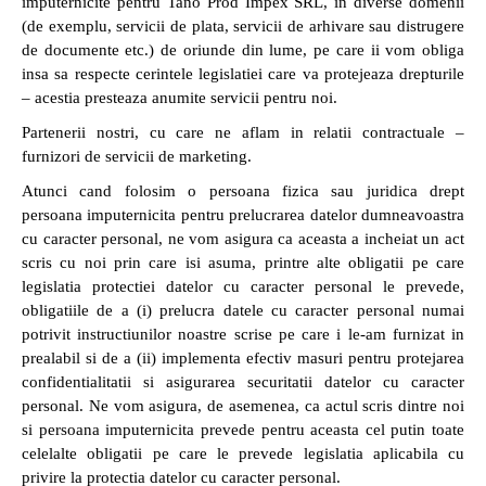
imputernicite pentru Tano Prod Impex SRL, in diverse domenii
(de exemplu, servicii de plata, servicii de arhivare sau distrugere
de documente etc.) de oriunde din lume, pe care ii vom obliga
insa sa respecte cerintele legislatiei care va protejeaza drepturile
– acestia presteaza anumite servicii pentru noi.
Partenerii nostri, cu care ne aflam in relatii contractuale –
furnizori de servicii de marketing.
Atunci cand folosim o persoana fizica sau juridica drept
persoana imputernicita pentru prelucrarea datelor dumneavoastra
cu caracter personal, ne vom asigura ca aceasta a incheiat un act
scris cu noi prin care isi asuma, printre alte obligatii pe care
legislatia protectiei datelor cu caracter personal le prevede,
obligatiile de a (i) prelucra datele cu caracter personal numai
potrivit instructiunilor noastre scrise pe care i le-am furnizat in
prealabil si de a (ii) implementa efectiv masuri pentru protejarea
confidentialitatii si asigurarea securitatii datelor cu caracter
personal. Ne vom asigura, de asemenea, ca actul scris dintre noi
si persoana imputernicita prevede pentru aceasta cel putin toate
celelalte obligatii pe care le prevede legislatia aplicabila cu
privire la protectia datelor cu caracter personal.