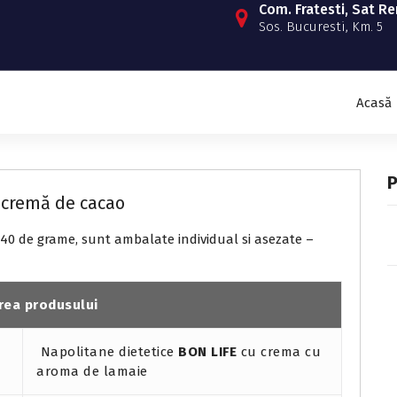
Com. Fratesti, Sat R
Sos. Bucuresti, Km. 5
Acasă
u cremă de cacao
40 de grame, sunt ambalate individual si asezate –
rea produsului
Napolitane dietetice
BON LIFE
cu crema cu
aroma de lamaie