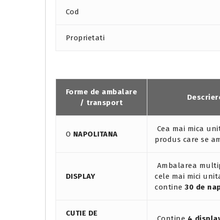
Cod
Proprietati
Forme de ambalare
Descrier
/ transport
Cea mai mica uni
O
NAPOLITANA
produs care se a
Ambalarea multi
DISPLAY
cele mai mici unita
contine
30 de na
CUTIE DE
Contine
4 displa