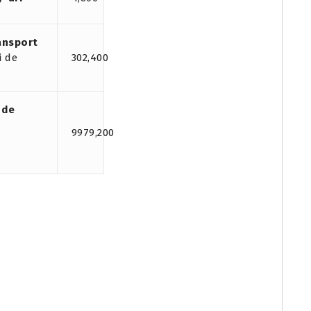
ransport
i de
302,400
 de
9979,200