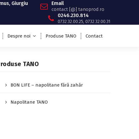
emus, Giurgiu
Email
contact [@] tanoprod.ro
0246.230.814
0732.32.00.25, 0732.32.00.31
Despre noi
Produse TANO
Contact
Produse TANO
BON LIFE – napolitane fără zahăr
Napolitane TANO