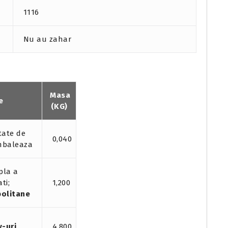
1116
Nu au zahar
Masa
e
(KG)
tate de
0,040
mbaleaza
pla a
ti;
1,200
politane
y-uri
4,800