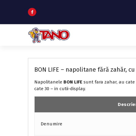
S
k
i
p
t
o
c
BON LIFE – napolitane fără zahăr
o
n
t
BON LIFE – napolitane fără zahăr, c
e
n
Napolitanele
BON LIFE
sunt fara zahar, au cate 
t
cate 30 – in cutii-display.
Descrie
Denumire