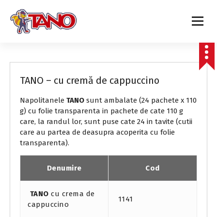
S
k
i
p
t
Napolitane TANO
o
c
TANO – cu cremă de cappuccino
o
n
Napolitanele
TANO
sunt ambalate (24 pachete x 110
t
g) cu folie transparenta in pachete de cate 110 g
e
care, la randul lor, sunt puse cate 24 in tavite (cutii
n
care au partea de deasupra acoperita cu folie
t
transparenta).
Denumire
Cod
TANO
cu crema de
1141
cappuccino