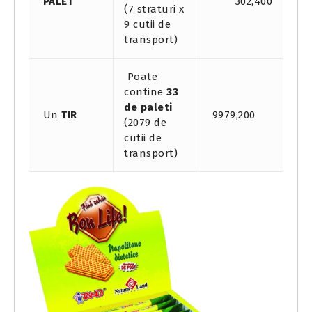
PALET
302,400
(7 straturi x
9 cutii de
transport)
Poate
contine
33
de paleti
Un
TIR
9979,200
(2079 de
cutii de
transport)