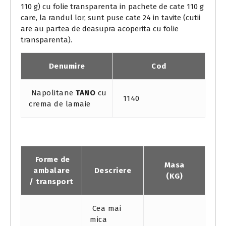
110 g) cu folie transparenta in pachete de cate 110 g
care, la randul lor, sunt puse cate 24 in tavite (cutii
are au partea de deasupra acoperita cu folie
transparenta).
Denumire
Cod
Napolitane
TANO
cu
1140
crema de lamaie
Forme de
Masa
ambalare
Descriere
(KG)
/ transport
Cea mai
mica